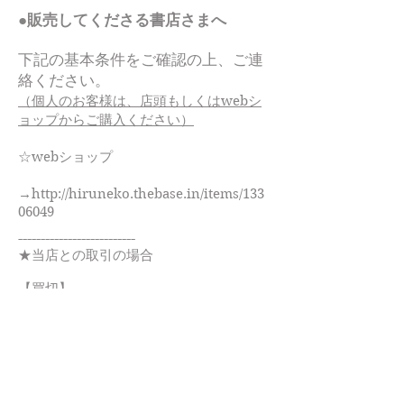
●販売してくださる書店さまへ
下記の基本条件をご確認の上、ご連
絡ください。
（個人のお客様は、店頭もしくはwebシ
ョップからご購入ください）
☆webショップ
→
http://hiruneko.thebase.in/items/133
06049
--------------------------
★当店との取引の場合
【買切】
5冊単位で納品。
・正 味：本体価格の75%
・送 料：発送元負担
・支払い：即時請求